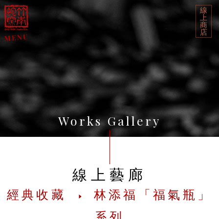
線
上
商
店
Works Gallery
線上藝廊
經典收藏
林添福「福氣瓶」
系列