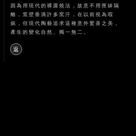
因為用現代的裸露燒法，故意不用匣缽隔
離，窯壁垂滴許多窯汗
，
在以前視為瑕
疵
，
但現代陶藝追求這種意外驚喜之美
，
產生的變化自然
、
獨一無二。
返