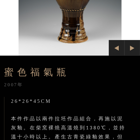
Previ
Next
ous
蜜色福氣瓶
2007年
26*26*45CM
本件作品以兩件拉坯作品組合，再施以泥
灰釉
。
在柴窯裸燒高溫燒到
℃，並持
1380
溫十小時以上。產生古青瓷綠釉效果，但