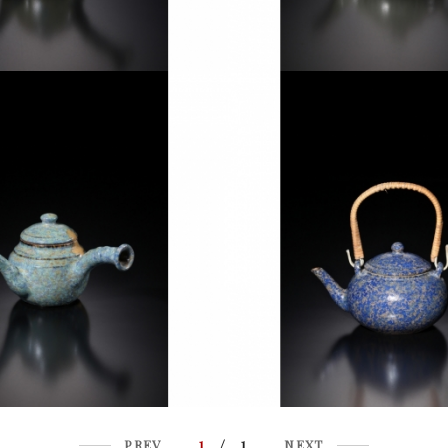
1
/ 1
PREV
NEXT