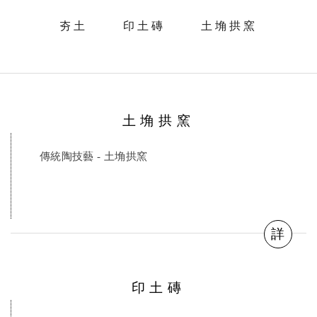
夯土
印土磚
土埆拱窯
土埆拱窯
傳統陶技藝 - 土埆拱窯
詳
印土磚