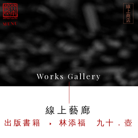
線
上
商
店
Works Gallery
線上藝廊
出版書籍
林添福 九十．壺