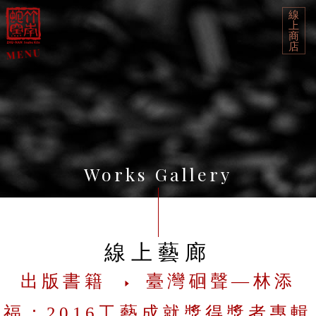
線
上
商
店
Works Gallery
線上藝廊
出版書籍
臺灣硘聲—林添
福：2016工藝成就獎得獎者專輯