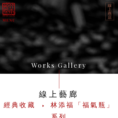
線
上
商
店
Works Gallery
線上藝廊
經典收藏
林添福「福氣瓶」
系列