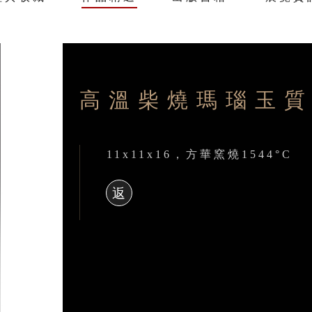
高溫柴燒瑪瑙玉
11x11x16，方華窯燒1544°C
返