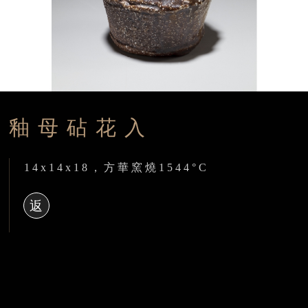
釉母砧花入
14x14x18，方華窯燒1544°C
返