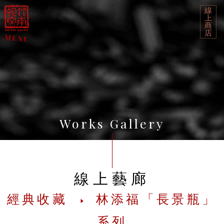
線
上
商
店
Works Gallery
線上藝廊
經典收藏
林添福「長景瓶」
系列