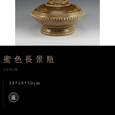
蜜色長景瓶
2006年
39*39*50cm
返