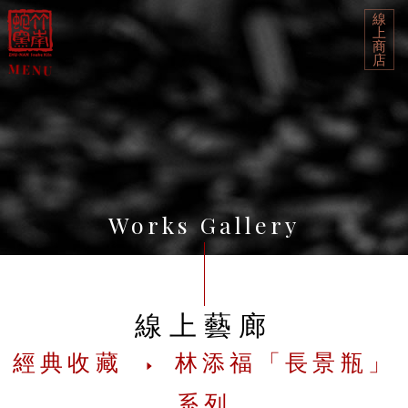
線
上
商
店
Works Gallery
線上藝廊
經典收藏
林添福「長景瓶」
系列