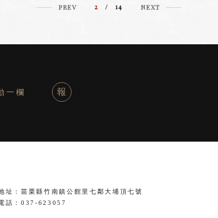
2
/ 14
PREV
NEXT
報
動一欄
地址：苗栗縣竹南鎮公館里七鄰大埔頂七號
電話：
037-623057