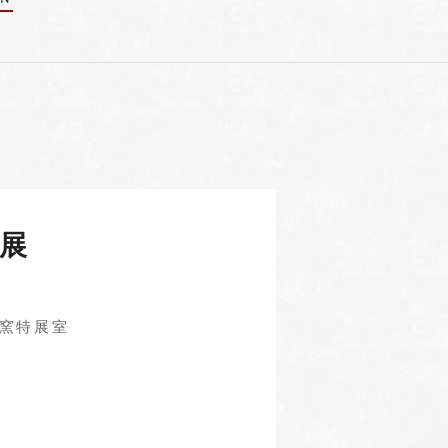
展
南蛇窯特展室