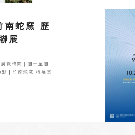
竹南蛇窯 歷
 聯展
.20 展覽時間｜週一至週
） 地點｜竹南蛇窯 特展室