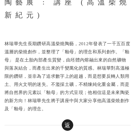
陶藝展 : 講座 (高溫柴燒
新紀元)
林瑞華先生長期鑽研高溫柴燒陶藝，2012年發表了一千五百度
溫層的柴燒創作，並整理了「釉母」的理念和系列創作。「釉
母」 是在土胎內部產生質變，由坯體內熔融出來的自然礦物
與落灰結合，而產生出來的千變萬化的質感。林瑞華對高溫極
限的鑽研，並非為了追求數字上的超越，而是想要反轉人類用
土、用火文明的迷失。不濫採土礦，不精煉純化重金屬，而是
將自然界的元素以「釉母」的方式呈現；他相信這是未來陶瓷
的新方向！林瑞華先生將于講座中與大家分享他高溫柴燒創作
及「釉母」的理念。
返