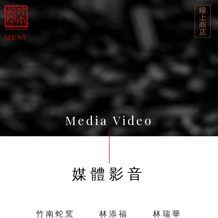
線
上
商
店
Media Video
媒體影音
竹南蛇窯
林添福
林瑞華