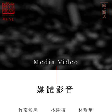
線
上
商
店
Media Video
媒體影音
竹南蛇窯
林添福
林瑞華