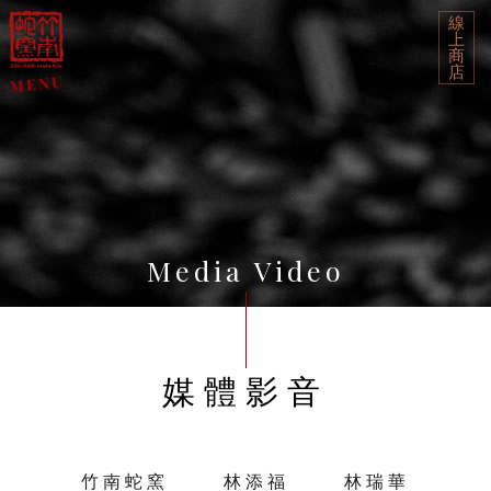
線
上
商
店
Media Video
媒體影音
竹南蛇窯
林添福
林瑞華