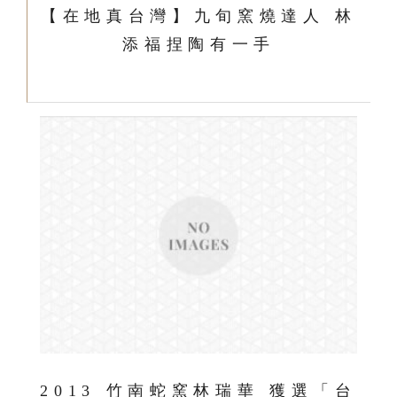
【在地真台灣】九旬窯燒達人 林
添福捏陶有一手
2013 竹南蛇窯林瑞華 獲選「台