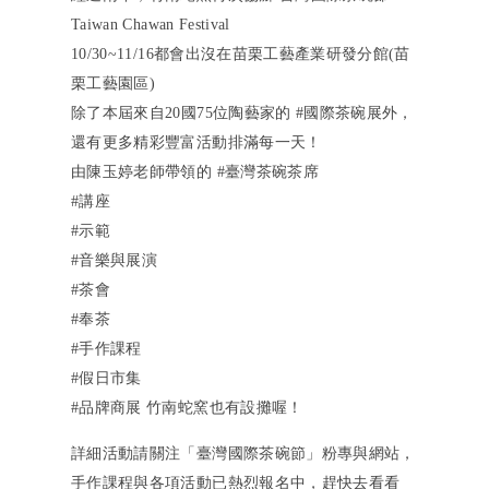
Taiwan Chawan Festival
10/30~11/16都會出沒在苗栗工藝產業研發分館(苗
栗工藝園區)
除了本屆來自20國75位陶藝家的
#國際茶碗展外
，
還有更多精彩豐富活動排滿每一天！
由陳玉婷老師帶領的
#臺灣茶碗茶席
#講座
#示範
#音樂與展演
#茶會
#奉茶
#手作課程
#假日市集
#品牌商展
竹南蛇窯也有設攤喔！
詳細活動請關注「臺灣國際茶碗節」粉專與網站，
手作課程與各項活動已熱烈報名中，趕快去看看