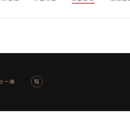
報
動一欄