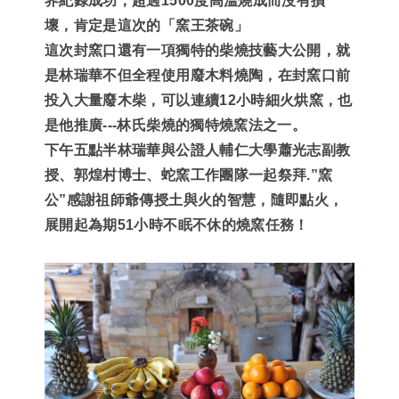
界紀錄成功
，
超過
1500
度高溫燒成而沒有損
壞
，
肯定是這次的「窯王茶碗」
這次封窯口還有一項獨特的柴燒技藝大公開
，
就
是林瑞華不但全程使用廢木料燒陶
，
在封窯口前
投入大量廢木柴
，
可以連續
12
小時細火烘窯
，
也
是他推廣
---
林氏柴燒的獨特燒窯法之一
。
下午五點半林瑞華與公證人輔仁大學蕭光志副教
授
、郭煌村博士、
蛇窯工作團隊一起祭拜
.”
窯
公
”
感謝祖師爺傳授土與火的智慧，隨即點火
，
展
開起為期
51
小時不眠不休的燒窯任務
！