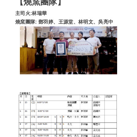
【燒窯團隊】
主司火
:
林瑞華
燒窯團隊
:
鄧羽婷、王源堂、林明文、吳亮中