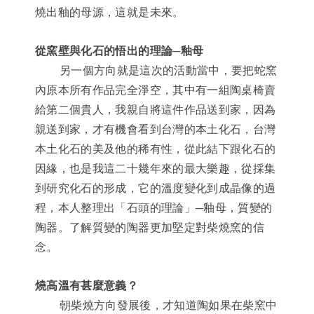
燒出釉的母源，這就是未來。
從窯壁與化石的悟出的理論─釉母
另一個方向就是這次的活動當中，要把蛇窯
內原本所有作品完全淨空，其中有一組陶桌椅賣
給第二個貴人，我親自將這件作品送到家，因為
親送到家，才有機會看到台灣的本土化石，台灣
本土化石的美及他的稀有性，從此結下跟化石的
因緣，也是我這二十幾年來的最大樂趣，從採集
到研究化石的形成，它的溫度變化到成晶像的過
程，本人整理出「石頭的理論」─釉母，質變的
陶器。了解質變的陶器更加堅定對柴燒窯的信
念。
燒高溫有甚麼意義？
朝柴燒方向發展後，才知道陶如果在柴窯中