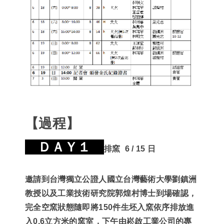
【過程】
ＤＡＹ１
排窯 6 / 15 日
邀請到台灣獨立公證人國立台灣藝術大學劉鎮洲
教授以及工業技術研究院郭煌村博士到場確認
，
完全空窯狀態隨即將
150
件生坯入窯依序排放進
入
0.6
立方米的窯室
，
下午由崧啟工業公司的專