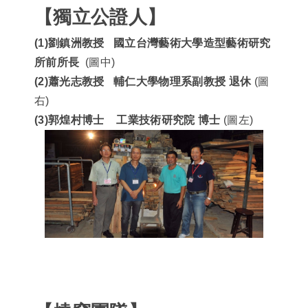
【獨立公證人】
(1)
劉鎮洲教授
國立台灣藝術大學造型藝術研究
所前所長
(圖中)
(2)
蕭光志教授
輔仁大學物理系副教授
退休
(圖
右)
(3)
郭煌村博士
工業技術研究院
博士
(圖左)