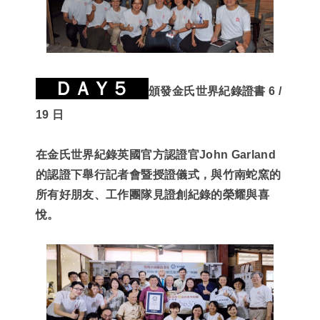
ＤＡＹ５
頒發金氏世界紀錄證書 6 /
19 日
在金氏世界紀錄英國官方認證官
John Garland
的認證下舉行記者會暨授證儀式，與竹南蛇窯的
所有好朋友、工作團隊見證創紀錄的榮耀與喜
悅。