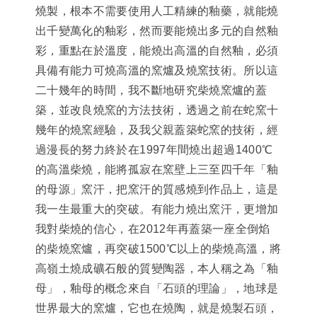
燒製，根本不需要使用人工精練的釉藥，就能燒
出千變萬化的釉彩，然而要能燒出多元的自然釉
彩，重點在於溫度，能燒出高溫的自然釉，必須
具備有能力可燒高溫的窯爐及燒窯技術。所以這
二十幾年的時間，我不斷地研究柴燒窯爐的蓋
築，並改良燒窯的方法技術，透過之前在蛇窯十
幾年的燒窯經驗，及我父親蓋築蛇窯的技術，經
過漫長的努力終於在1997年間燒出超過1400℃
的高溫柴燒，能將孤寂在窯壁上三至四千年「釉
的母源」窯汗，把窯汗的質感燒到作品上，這是
我一生最重大的突破。有能力燒出窯汗，更增加
我對柴燒的信心，在2012年再蓋築一座全倒焰
的柴燒窯爐，再突破1500℃以上的柴燒高溫，將
高嶺土燒成礦石般的質變陶器，本人稱之為「釉
母」，釉母的概念來自「石頭的理論」，地球是
世界最大的窯爐，它也在燒陶，就是燒製石頭，