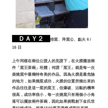
ＤＡＹ２
排窯、拜窯公、點火 6 /
16 日
上午同樣在兩位公證人的見證下
，在火膛
擺放兩
件「窯王茶碗」坯體
；
何謂「窯王」就是每一次
柴燒窯中最獨特奇美的作品
。
因為火膛是最危險
的地方
，
如果燒窯成功
，
火膛的位置所燒出來的
作品往往是這一窯的窯王
，
但爆破
、
沾黏的機率
很高
，
成功率很小
，
每一次燒窯只有兩個小小角
落可以擺放兩件茶碗
，
因此如果挑戰創下金氏世